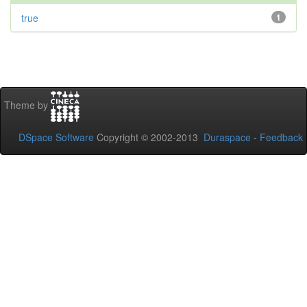
true
1
Theme by
DSpace Software
Copyright © 2002-2013
Duraspace
-
Feedback