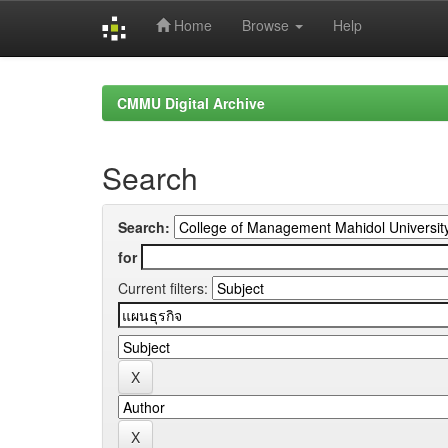
Home
Browse
Help
Skip
navigation
CMMU Digital Archive
Search
Search:
for
Current filters: