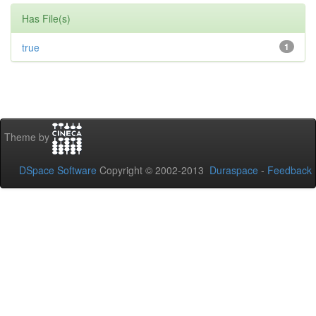
Has File(s)
true
1
Theme by
DSpace Software
Copyright © 2002-2013
Duraspace
-
Feedback