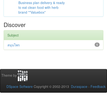
Business plan delivery & ready
to eat clean food with herb
brand ""Valuebox"
Discover
Subject
สมุนไพร
1
Theme by
DSpace Software
Copyright © 2002-2013
Duraspace
-
Feedback