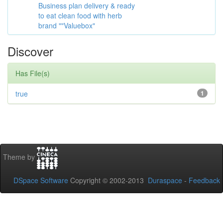
Business plan delivery & ready
to eat clean food with herb
brand ""Valuebox"
Discover
Has File(s)
true
1
Theme by
DSpace Software
Copyright © 2002-2013
Duraspace
-
Feedback