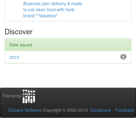
Business plan delivery & ready
to eat clean food with herb
brand ""Valuebox"
Discover
Date issued
2015
1
Theme by
DSpace Software
Copyright © 2002-2013
Duraspace
-
Feedback