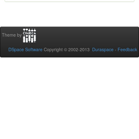
Theme by
DSpace Software
Copyright © 2002-2013
Duraspace
-
Feedback