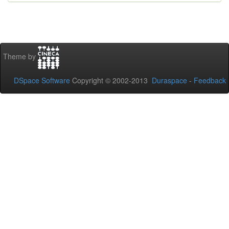
Theme by
DSpace Software
Copyright © 2002-2013
Duraspace
-
Feedback