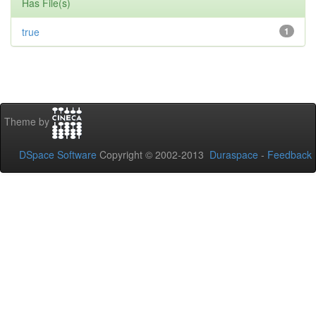
Has File(s)
true
1
Theme by
DSpace Software
Copyright © 2002-2013
Duraspace
-
Feedback