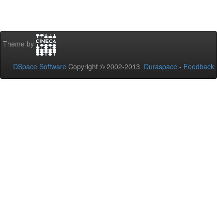
Theme by
DSpace Software
Copyright © 2002-2013
Duraspace
-
Feedback