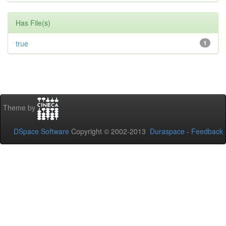
Has File(s)
true
1
Theme by
DSpace Software
Copyright © 2002-2013
Duraspace
-
Feedback