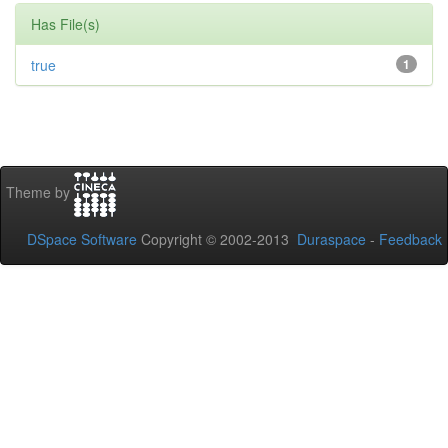
Has File(s)
true
1
Theme by
DSpace Software
Copyright © 2002-2013
Duraspace
-
Feedback