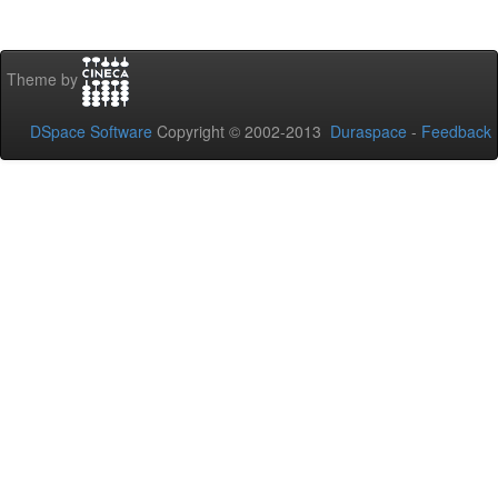
Theme by
DSpace Software
Copyright © 2002-2013
Duraspace
-
Feedback