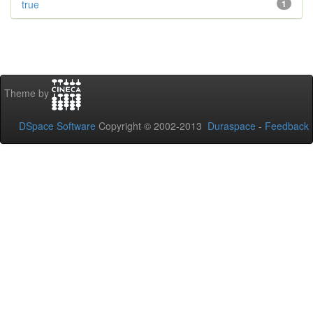
true
1
Theme by
DSpace Software
Copyright © 2002-2013
Duraspace
-
Feedback