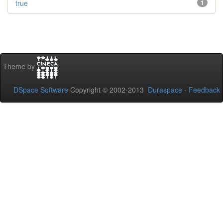
true
1
Theme by
DSpace Software
Copyright © 2002-2013
Duraspace
-
Feedback