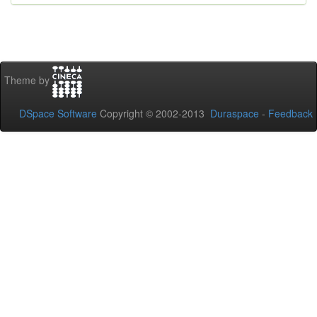
Theme by
DSpace Software
Copyright © 2002-2013
Duraspace
-
Feedback