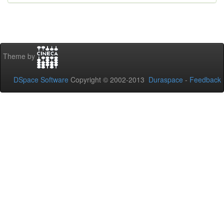
Theme by
DSpace Software
Copyright © 2002-2013
Duraspace
-
Feedback