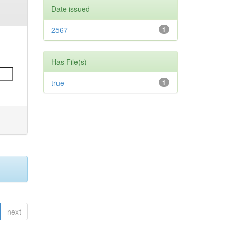
Date issued
2567
1
Has File(s)
true
1
next