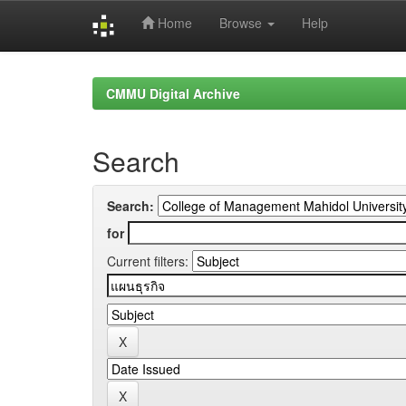
Home
Browse
Help
Skip
navigation
CMMU Digital Archive
Search
Search:
for
Current filters: