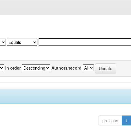
In order
Authors/record
previous
1