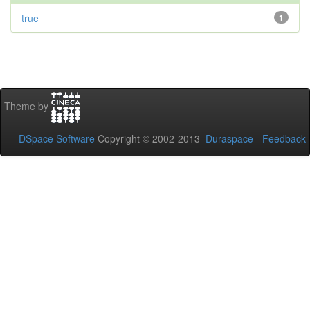
true
1
Theme by
DSpace Software
Copyright © 2002-2013
Duraspace
-
Feedback