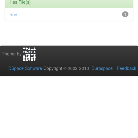
Has File(s)
true
1
Theme by
DSpace Software
Copyright © 2002-2013
Duraspace
-
Feedback