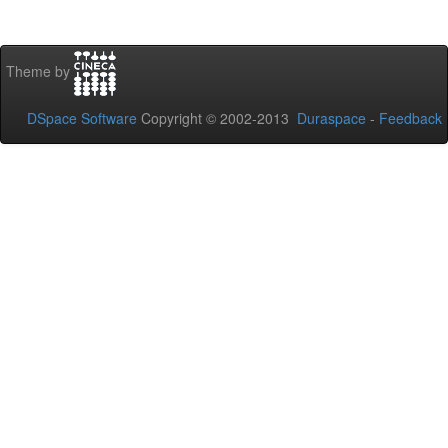
Theme by
DSpace Software
Copyright © 2002-2013
Duraspace
-
Feedback