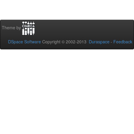
Theme by
DSpace Software
Copyright © 2002-2013
Duraspace
-
Feedback