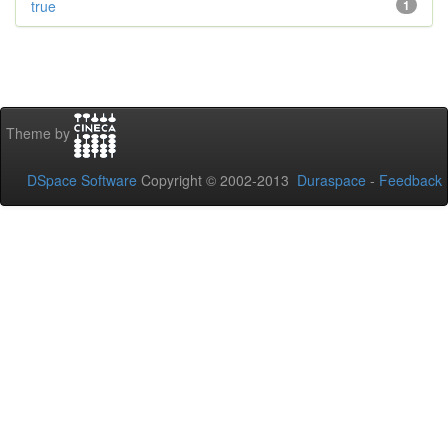
true
1
Theme by
DSpace Software
Copyright © 2002-2013
Duraspace
-
Feedback