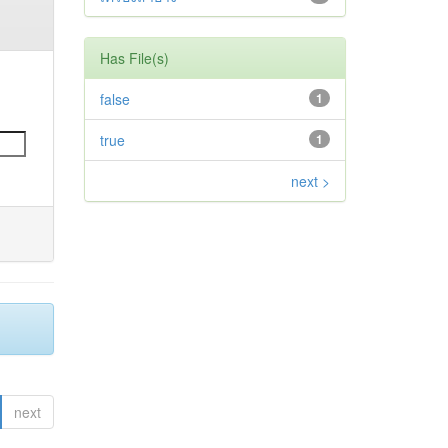
Has File(s)
false
1
true
1
next >
next