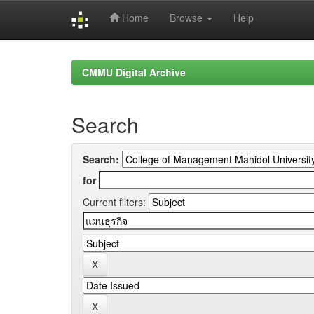
Home
Browse
Help
Skip
navigation
CMMU Digital Archive
Search
Search:
for
Current filters: