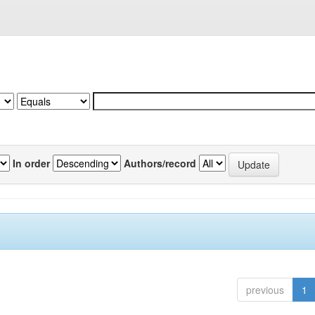
In order
Authors/record
previous
1