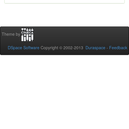
Theme by
DSpace Software
Copyright © 2002-2013
Duraspace
-
Feedback