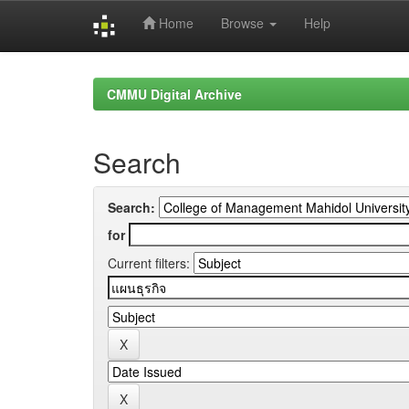
Home
Browse
Help
Skip
navigation
CMMU Digital Archive
Search
Search:
for
Current filters: