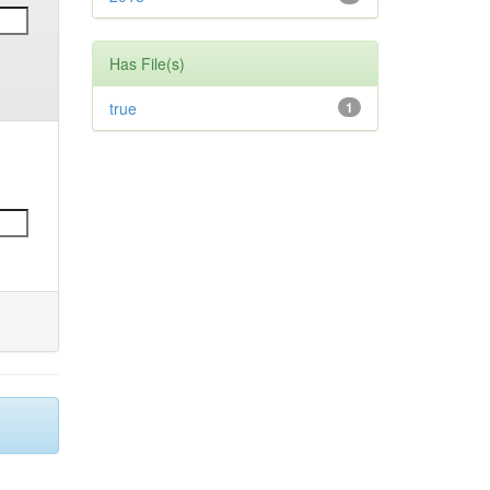
Has File(s)
true
1