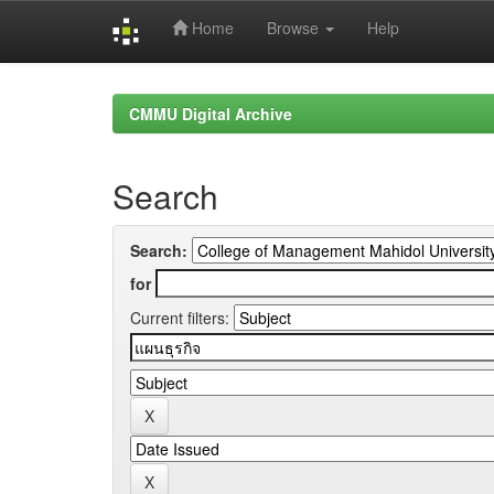
Home
Browse
Help
Skip
navigation
CMMU Digital Archive
Search
Search:
for
Current filters: