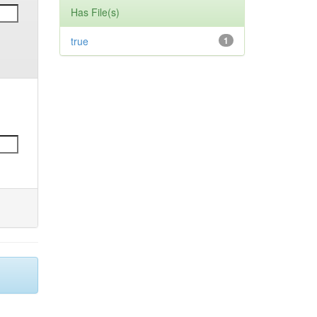
Has File(s)
true
1