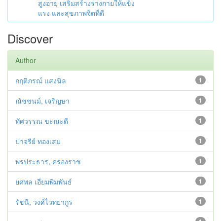
สูงอายุ เสริมสร้างร่างกายให้แข็ง
แรง และสุขภาพจิตที่ดี
Discover
Author
กฤติภรณ์ แสงนิล
1
ณัชชนม์, เจริญษา
1
ทัศวรรณ ขะณะดี
1
ปาจรีย์ ทองเสม
1
พรประธาร, ครองราช
1
ยศพล เอี่ยมพิมพันธ์
1
รัชนี, วงศ์ไวทยากูร
1