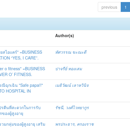
previous
1
Author(s)
น "เยสไอแคร์" =BUSINESS
ทัศวรรณ ขะณะดี
ION “YES, I CARE”.
ever o fitness" =BUSINESS
ปาจรีย์ ทองเสม
VER O’ FITNESS.
ณีฉุกเฉิน "Safe papa!!"
เมธิวัฒน์ เลาหวินิจ
TO HOSPITAL IN
ปรตีนที่สะดวกในการรับ
รัชนี, วงศ์ไวทยากูร
องผู้สูงอายุ
มกลุ่มของผู้สูงอายุ เสริม
พรประธาร, ครองราช