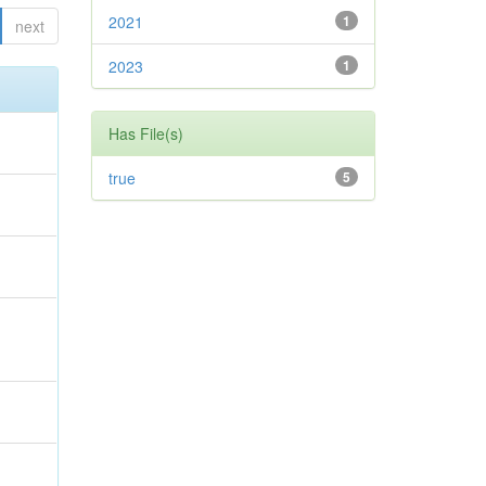
2021
1
next
2023
1
Has File(s)
true
5