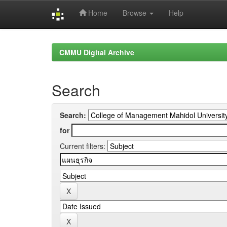
Home
Browse
Help
Skip
navigation
CMMU Digital Archive
Search
Search:
for
Current filters: