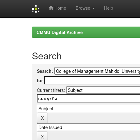
Home
Browse
Help
Skip
navigation
CMMU Digital Archive
Search
Search:
for
Current filters: