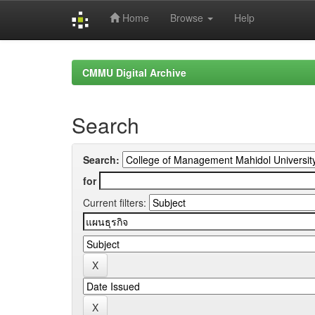
Home
Browse
Help
Skip
navigation
CMMU Digital Archive
Search
Search:
for
Current filters: