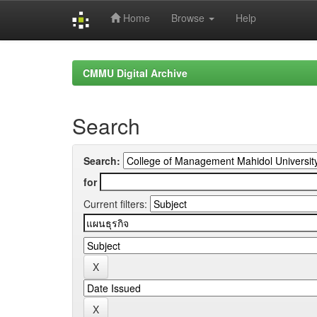
Home
Browse
Help
Skip
navigation
CMMU Digital Archive
Search
Search:
for
Current filters: