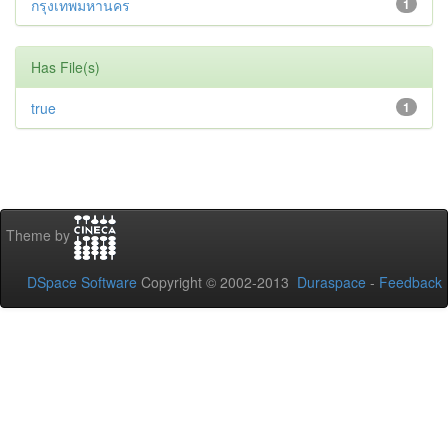
กรุงเทพมหานคร
1
Has File(s)
true
1
Theme by
DSpace Software
Copyright © 2002-2013
Duraspace
-
Feedback