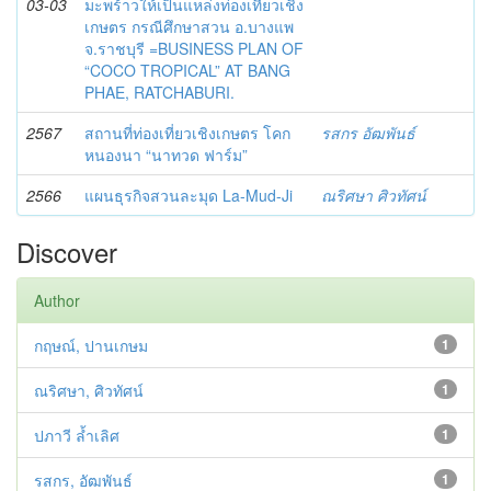
03-03
มะพร้าวให้เป็นแหล่งท่องเที่ยวเชิง
เกษตร กรณีศึกษาสวน อ.บางแพ
จ.ราชบุรี =BUSINESS PLAN OF
“COCO TROPICAL” AT BANG
PHAE, RATCHABURI.
2567
สถานที่ท่องเที่ยวเชิงเกษตร โคก
รสกร อัฒพันธ์
หนองนา “นาทวด ฟาร์ม”
2566
แผนธุรกิจสวนละมุด La-Mud-Ji
ณริศษา ศิวทัศน์
Discover
Author
กฤษณ์, ปานเกษม
1
ณริศษา, ศิวทัศน์
1
ปภาวี ล้ำเลิศ
1
รสกร, อัฒพันธ์
1