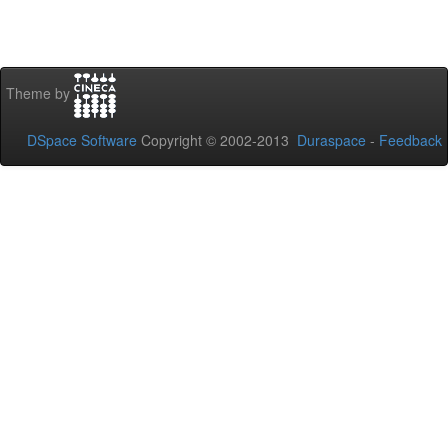
Theme by
DSpace Software
Copyright © 2002-2013
Duraspace
-
Feedback