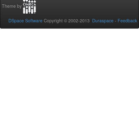
Theme by
DSpace Software
Copyright © 2002-2013
Duraspace
-
Feedback