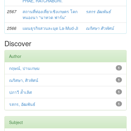
PHAE, RATCHABURI.
2567
สถานที่ท่องเที่ยวเชิงเกษตร โคก
รสกร อัฒพันธ์
หนองนา “นาทวด ฟาร์ม”
2566
แผนธุรกิจสวนละมุด La-Mud-Ji
ณริศษา ศิวทัศน์
Discover
Author
กฤษณ์, ปานเกษม
1
ณริศษา, ศิวทัศน์
1
ปภาวี ล้ำเลิศ
1
รสกร, อัฒพันธ์
1
Subject