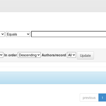
In order
Authors/record
previous
1