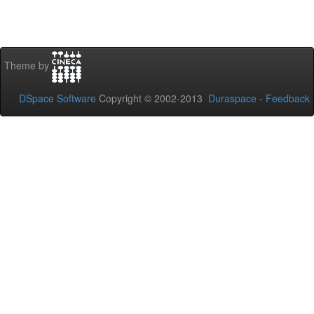
Theme by
DSpace Software
Copyright © 2002-2013
Duraspace
-
Feedback