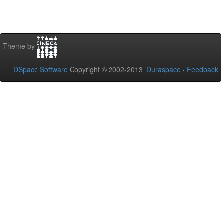
Theme by
DSpace Software
Copyright © 2002-2013
Duraspace
-
Feedback