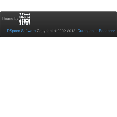
Theme by
DSpace Software
Copyright © 2002-2013
Duraspace
-
Feedback