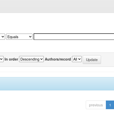
In order
Authors/record
previous
1