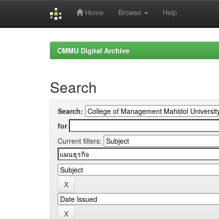
Home
Browse
Help
Skip
navigation
CMMU Digital Archive
Search
Search:
for
Current filters: