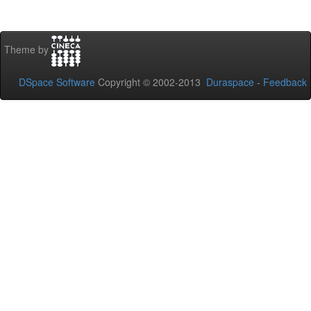
Theme by
DSpace Software
Copyright © 2002-2013
Duraspace
-
Feedback