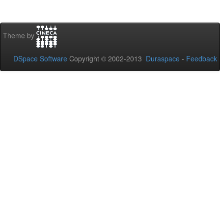
Theme by
DSpace Software
Copyright © 2002-2013
Duraspace
-
Feedback