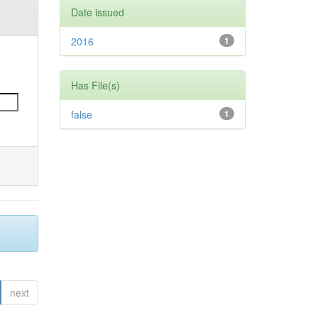
Date issued
2016
1
Has File(s)
false
1
next