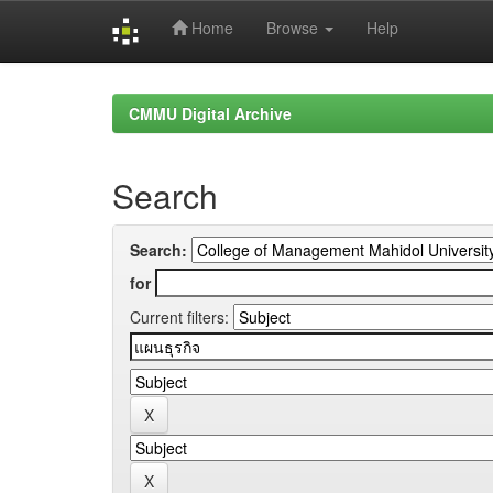
Home
Browse
Help
Skip
navigation
CMMU Digital Archive
Search
Search:
for
Current filters: