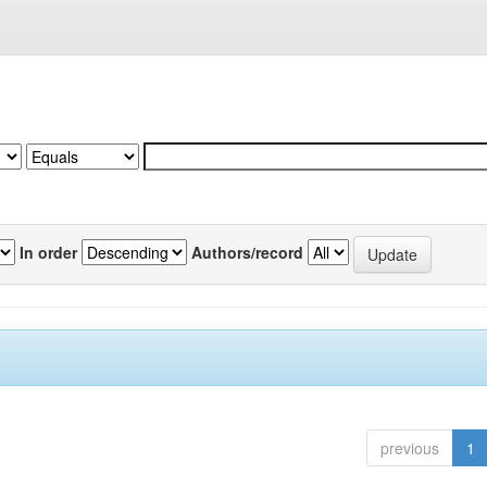
In order
Authors/record
previous
1