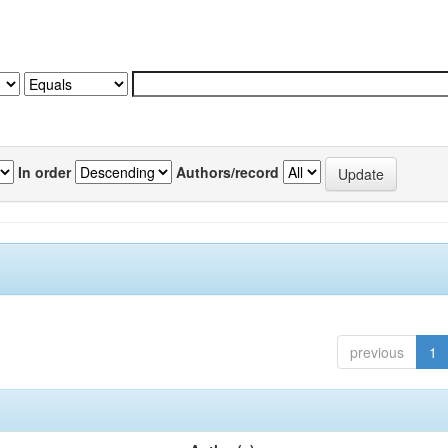
In order
Authors/record
previous
1