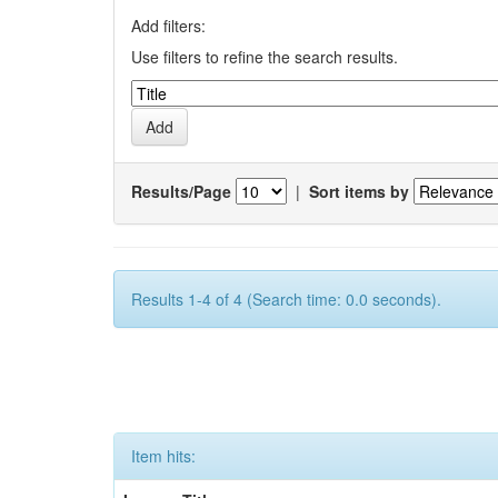
Add filters:
Use filters to refine the search results.
Results/Page
|
Sort items by
Results 1-4 of 4 (Search time: 0.0 seconds).
Item hits: