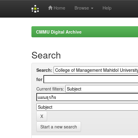
Home
Browse
Help
Skip
navigation
CMMU Digital Archive
Search
Search:
for
Current filters:
Start a new search