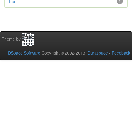
true
1
Theme by
DSpace Software
Copyright © 2002-2013
Duraspace
-
Feedback