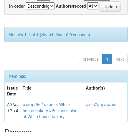
In order
Authors/record
Results 1-1 of 1 (Search time: 0.0 seconds).
previous
1
next
Item hits:
Issue
Title
Author(s)
Date
2014-
แผนธุรกิจ โครงการ White
ศุภานัน สุขพลอย
12-14
house bakery =Business plan
of White house bakery.
Discover