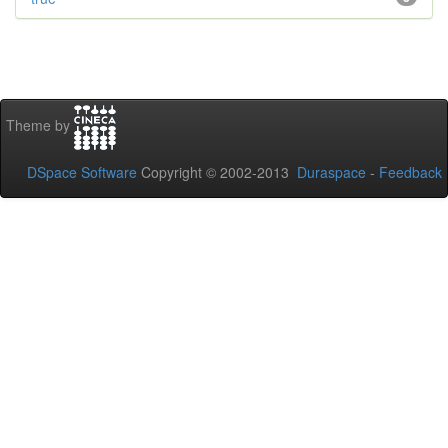
Theme by
DSpace Software
Copyright © 2002-2013
Duraspace
-
Feedback