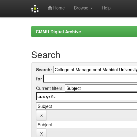
Home
Browse
Help
Skip
navigation
CMMU Digital Archive
Search
Search:
for
Current filters: