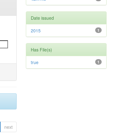
Date issued
2015
1
Has File(s)
true
1
next