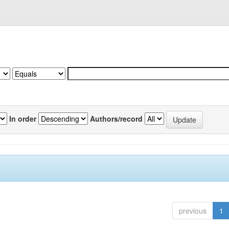
In order
Authors/record
previous
1