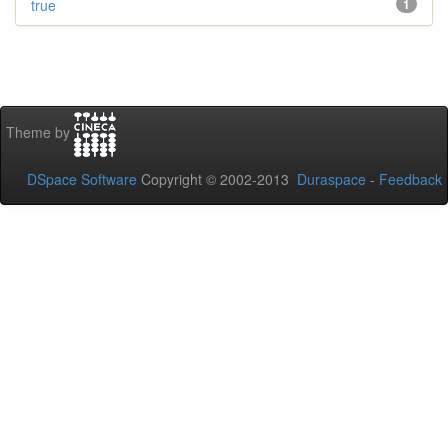
true
1
Theme by
DSpace Software
Copyright © 2002-2013
Duraspace
-
Feedback